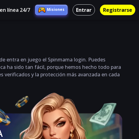
en línea 24/7
Entrar
Registrarse
Misiones
onde entra en juego el Spinmama login. Puedes
nca ha sido tan fácil, porque hemos hecho todo para
es verificados y la protección más avanzada en cada
A