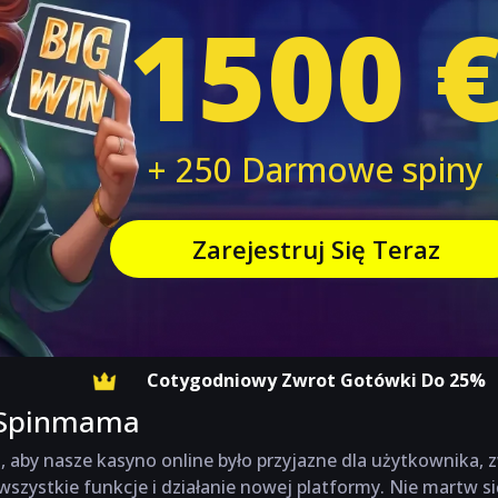
1500 
+ 250 Darmowe spiny
Zarejestruj Się Teraz
Cotygodniowy Zwrot Gotówki Do 25%
e Spinmama
 aby nasze kasyno online było przyjazne dla użytkownika,
wszystkie funkcje i działanie nowej platformy. Nie martw si