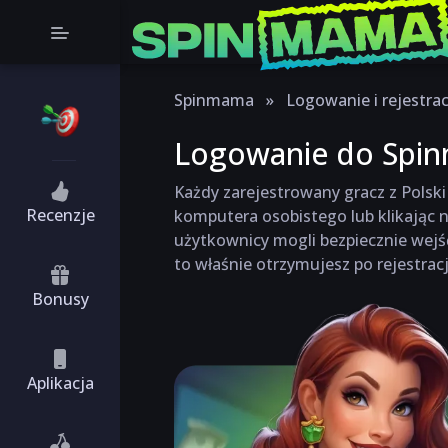
Spinmama
»
Logowanie i rejestrac
Logowanie do Spi
Każdy zarejestrowany gracz z Polski
Recenzje
komputera osobistego lub klikając 
użytkownicy mogli bezpiecznie wejś
to właśnie otrzymujesz po rejestrac
Bonusy
Aplikacja