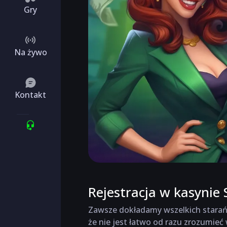
Gry
Na żywo
Kontakt
Rejestracja w kasyni
Zawsze dokładamy wszelkich starań,
że nie jest łatwo od razu zrozumieć 